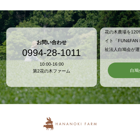
花の木農場を120
イト「FUN&FAN
お問い合わせ
祉法人白鳩会が運
0994-28-1011
10:00-16:00
白鳩
第2花の木ファーム